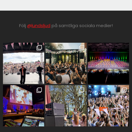
Co2 kanon
DJ
Följ
@
lundsljud
på samtliga sociala medier!
Mixerbord
CD-spelare
Controller
Tillbehör
SCEN
Scener
Scenpodier
Tross
Kravallstaket