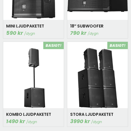
Miljöbelysning
Moving Heads
MINI LJUDPAKETET
18″ SUBWOOFER
Ljusbord
590
kr
790
kr
Ljustativ
BASIGT!
BASIGT!
Tillbehör
FX
Rökmaskin
Tungrök
Hazer
Geyser
Pyro
KOMBO LJUDPAKETET
STORA LJUDPAKETET
1490
kr
3990
kr
Konfettikanon