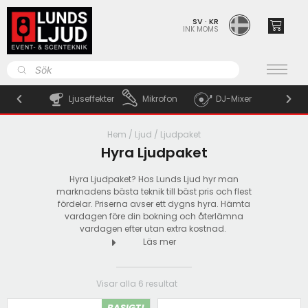
SV · KR
INK MOMS
LJUD
Ljudpaket
tudentflak
Ljuseffekter
Mikrofon
DJ-Mixer
Ljud
Studentflak
PA-högtalare
Hem
/
Ljud
/ Ljudpaket
Hyra Ljudpaket
Batteridrivet
Subwoofers
Hyra Ljudpaket? Hos Lunds Ljud hyr man
marknadens bästa teknik till bäst pris och flest
Mikrofoner
fördelar. Priserna avser ett dygns hyra. Hämta
vardagen före din bokning och återlämna
Ljudmixer
vardagen efter utan extra kostnad.
Läs mer
Line-Array
Tillbehör
Visar alla 6 resultat
Personal
BASIGT!