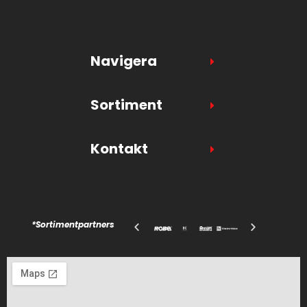
Tillbehör
BILD
Navigera
Projektorpaket
Sortiment
Projektorer
Projektorduk
Kontakt
LED-skärm
TV
Tillbehör
*Sortimentpartners