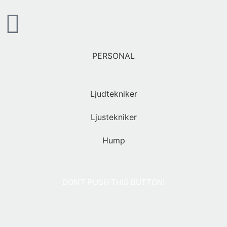
PERSONAL
Ljudtekniker
Ljustekniker
Hump
DON'T PUSH THIS BUTTON!