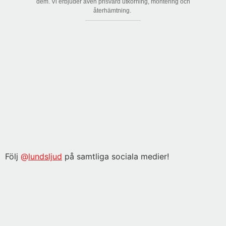
dem. Vi erbjuder även prisvärd utkörning, montering och
återhämtning.
Följ
@
lundsljud
på samtliga sociala medier!