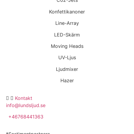
C02-Jets
Konfettikanoner
Line-Array
LED-Skärm
Moving Heads
UV-Ljus
Ljudmixer
Hazer
Kontakt
info@lundsljud.se
+46768441363