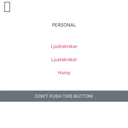
PERSONAL
Ljudtekniker
Ljustekniker
Hump
DON'T PUSH THIS BUTTON!