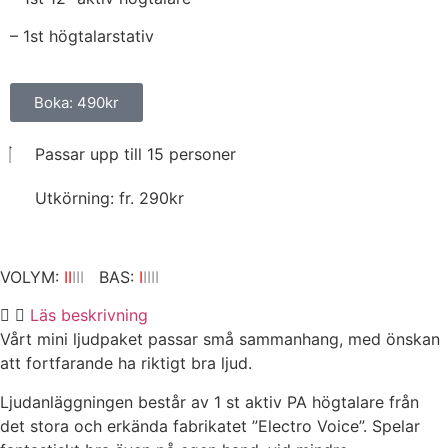
– 1st högtalarstativ
Boka: 490kr
Passar upp till 15 personer
Utkörning: fr. 290kr
VOLYM:
II
III
BAS:
I
IIII
Läs beskrivning
Vårt mini ljudpaket passar små sammanhang, med önskan
att fortfarande ha riktigt bra ljud.
Ljudanläggningen består av 1 st aktiv PA högtalare från
det stora och erkända fabrikatet ”Electro Voice”. Spelar