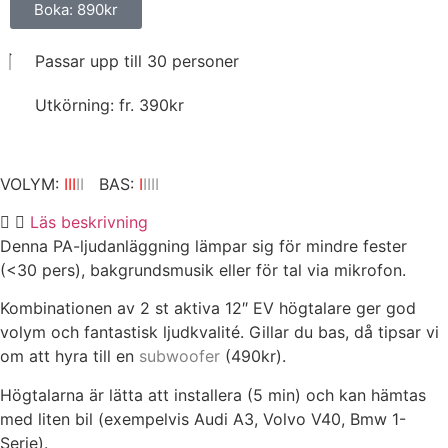
Boka: 890kr
Passar upp till 30 personer
Utkörning: fr. 390kr
VOLYM:
III
II
BAS:
I
IIII
Läs beskrivning
Denna PA-ljudanläggning lämpar sig för mindre fester
(<30 pers), bakgrundsmusik eller för tal via mikrofon.
Kombinationen av 2 st aktiva 12″ EV högtalare ger god
volym och fantastisk ljudkvalité.
Gillar du bas, då tipsar vi
om att hyra till en
subwoofer
(490kr).
Högtalarna är lätta att installera (5 min) och kan hämtas
med liten bil (exempelvis Audi A3, Volvo V40, Bmw 1-
Serie).