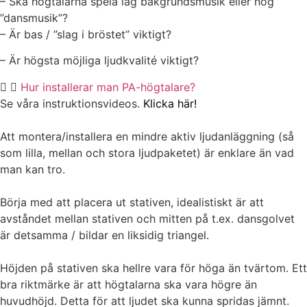
– Ska högtalarna spela låg bakgrundsmusik eller hög
”dansmusik”?
– Är bas / ”slag i bröstet” viktigt?
– Är högsta möjliga ljudkvalité viktigt?
Hur installerar man PA-högtalare?
Se våra instruktionsvideos.
Klicka här!
Att montera/installera en mindre aktiv ljudanläggning (så
som lilla, mellan och stora ljudpaketet) är enklare än vad
man kan tro.
Börja med att placera ut stativen, idealistiskt är att
avståndet mellan stativen och mitten på t.ex. dansgolvet
är detsamma / bildar en liksidig triangel.
Höjden på stativen ska hellre vara för höga än tvärtom. Ett
bra riktmärke är att högtalarna ska vara högre än
huvudhöjd. Detta för att ljudet ska kunna spridas jämnt.