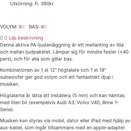
Utkörning: fr. 390kr
VOLYM:
II
III
BAS:
III
II
Läs beskrivning
Denna aktiva PA-ljudanläggning är ett mellanting av lilla
och mellan ljudpaketet. Lämpar sig för mindre fester (<40
pers), och för alla som gillar bas.
Kombinationen av 1 st 12″ högtalare och 1 st 18″
subwoofer ger god volym och ett fantastiskt djup i
musiken.
Högtalarna är lätta att installera (5 min) och kan hämtas
med liten bil (exempelvis Audi A3, Volvo V40, Bmw 1-
Serie).
Musiken kan styras via mobil, dator eller iPad med hjälp av
aux-kabel, som ingår tillsammans med en apple-adapter.