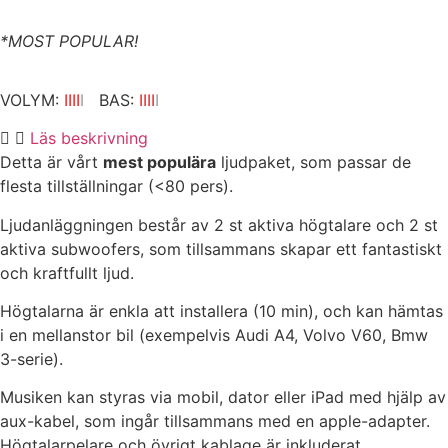
*MOST POPULAR!
VOLYM:
IIII
I
BAS:
IIII
I
Läs beskrivning
Detta är vårt
mest populära
ljudpaket, som passar de
flesta tillställningar (<80 pers).
Ljudanläggningen består av 2 st aktiva högtalare och 2 st
aktiva subwoofers, som tillsammans skapar ett fantastiskt
och kraftfullt ljud.
Högtalarna är enkla att installera (10 min), och kan hämtas
i en mellanstor bil (exempelvis Audi A4, Volvo V60, Bmw
3-serie).
Musiken kan styras via mobil, dator eller iPad med hjälp av
aux-kabel, som ingår tillsammans med en apple-adapter.
Högtalarpelare och övrigt kablage är inkluderat.