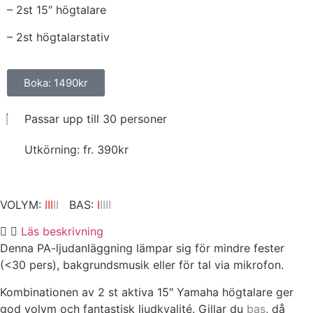
– 2st 15″ högtalare
– 2st högtalarstativ
Boka: 1490kr
Passar upp till 30 personer
Utkörning: fr. 390kr
VOLYM:
III
II
BAS:
I
IIII
Läs beskrivning
Denna PA-ljudanläggning lämpar sig för mindre fester
(<30 pers), bakgrundsmusik eller för tal via mikrofon.
Kombinationen av 2 st aktiva 15″ Yamaha högtalare ger
god volym och fantastisk ljudkvalité. Gillar du
bas
, då