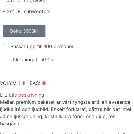
– 2st 18″ subwoofers
Boka: 3990kr
Passar upp till 100 personer
Utkörning: fr. 490kr
VOLYM:
IIII
I
BAS:
IIII
I
Läs beskrivning
Mellan premium paketet är vårt tyngsta artilleri avseende
ljudkalité och ljudbild. Enkelt förklarat, bättre blir det inte!
Jämn ljusspridning, kristallklara toner och djup, ren
basgång.