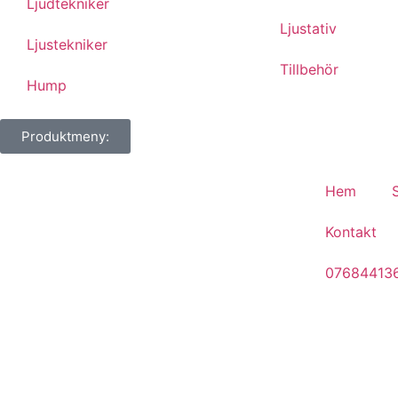
Ljudtekniker
Ljustativ
Ljustekniker
Tillbehör
Hump
Produktmeny:
Hem
Kontakt
07684413
Vad är Kardioid?