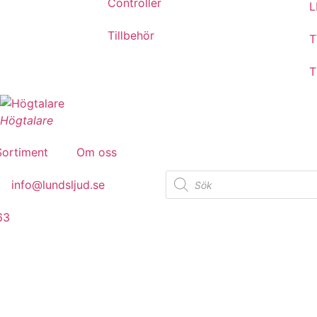
Controller
L
Tillbehör
T
T
Högtalare
Sortiment
Om oss
info@lundsljud.se
63