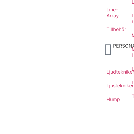
Line-
Array
Tillbehör
M
PERSON
Ljudteknike
L
Ljustekniker
T
Hump