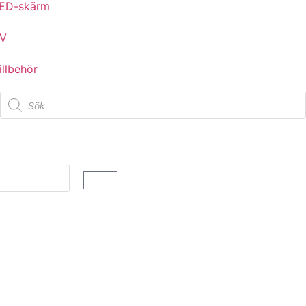
ED-skärm
V
illbehör
Studentflak