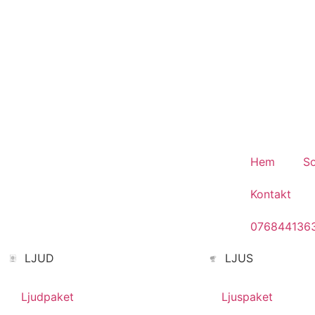
Fest.
Hem
So
Kontakt
076844136
LJUD
LJUS
Ljudpaket
Ljuspaket