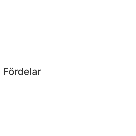
Fördelar
1. Tydligare och renare
ljud