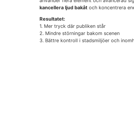
använder flera element och avancerad sig
kancellera ljud bakåt
och koncentrera ene
Resultatet:
1. Mer tryck där publiken står
2. Mindre störningar bakom scenen
3. Bättre kontroll i stadsmiljöer och inom
2. Minskad rund
När ljudet inte läcker in på scenen 
mikrofoner plockar upp oönskat lju