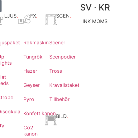
SV · KR
LJUS
.
FX
.
SCEN
.
INK MOMS
Ljuspaket
Rökmaskin
Scener
Up
Tungrök
Scenpodier
ights
Hazer
Tross
lat
Leds
Geyser
Kravallstaket
t
Strobe
Pyro
Tillbehör
Discokula
Konfettikanon
BILD
.
UV
Co2
kanon