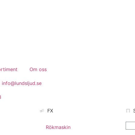
Konferens.
Event.
Bröllop.
rtiment
Om oss
info@lundsljud.se
3
FX
Rökmaskin