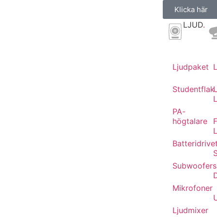
Klicka här
LJUD
.
Ljudpaket
Studentflak
L
PA-
högtalare
F
Batteridrive
Subwoofers
Mikrofoner
Ljudmixer