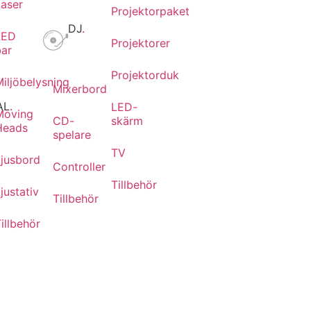
Laser
Projektorpaket
DJ
.
LED
Projektorer
bar
Projektorduk
iljöbelysning
Mixerbord
AL
.
LED-
Moving
CD-
skärm
Heads
spelare
TV
Ljusbord
r
Controller
Tillbehör
justativ
Tillbehör
illbehör