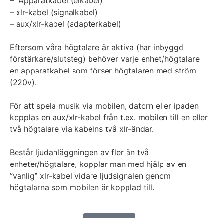
– Apparatkabel (elkabel)
– xlr-kabel (signalkabel)
– aux/xlr-kabel (adapterkabel)
Eftersom våra högtalare är aktiva (har inbyggd
förstärkare/slutsteg) behöver varje enhet/högtalare
en apparatkabel som förser högtalaren med ström
(220v).
För att spela musik via mobilen, datorn eller ipaden
kopplas en aux/xlr-kabel från t.ex. mobilen till en eller
två högtalare via kabelns två xlr-ändar.
Består ljudanläggningen av fler än två
enheter/högtalare, kopplar man med hjälp av en
”vanlig” xlr-kabel vidare ljudsignalen genom
högtalarna som mobilen är kopplad till.