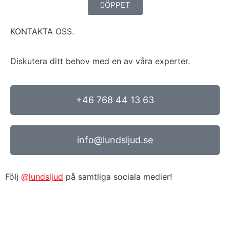
ÖPPET
KONTAKTA OSS
.
Diskutera ditt behov med en av våra experter.
+46 768 44 13 63
info@lundsljud.se
Följ
@
lundsljud
på samtliga sociala medier!