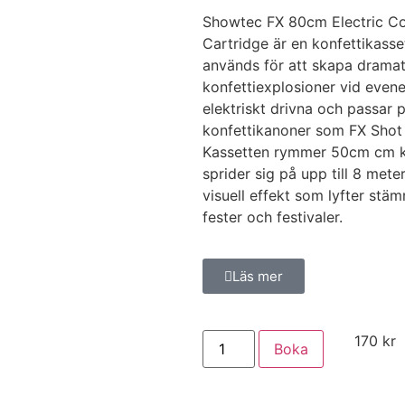
Showtec FX 80cm Electric Co
Cartridge är en konfettikass
används för att skapa dramat
konfettiexplosioner vid even
elektriskt drivna och passar
konfettikanoner som FX Shot 
Kassetten rymmer 50cm cm k
sprider sig på upp till 8 mete
visuell effekt som lyfter stä
fester och festivaler.
Läs mer
170
kr
Boka