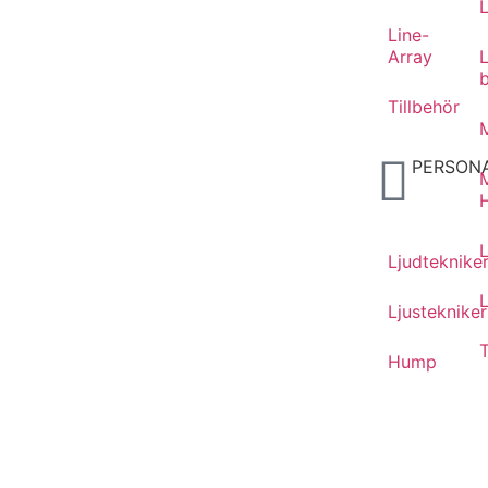
Line-
Array
Tillbehör
M
PERSON
Ljudteknike
L
Ljustekniker
T
Hump