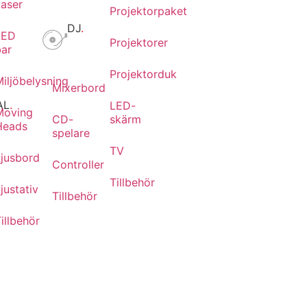
Laser
Projektorpaket
DJ
.
LED
Projektorer
bar
Projektorduk
iljöbelysning
Mixerbord
AL
.
LED-
Moving
CD-
skärm
Heads
spelare
TV
Ljusbord
r
Controller
Tillbehör
justativ
Tillbehör
illbehör