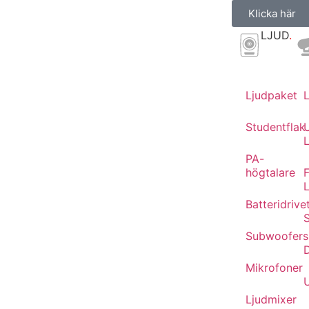
Klicka här
LJUD
.
Ljudpaket
Studentflak
L
PA-
högtalare
F
Batteridrive
Subwoofers
Mikrofoner
Ljudmixer