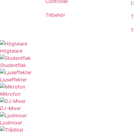
Controller
L
Tillbehör
T
T
Högtalare
Studentflak
Ljuseffekter
Mikrofon
DJ-Mixer
Ljudmixer