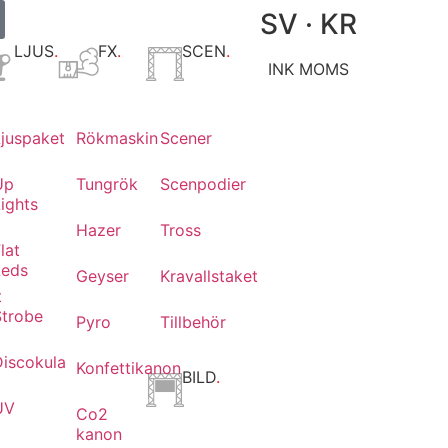
SV · KR
LJUS
.
FX
.
SCEN
.
INK MOMS
Ljuspaket
Rökmaskin
Scener
Up
Tungrök
Scenpodier
ights
Hazer
Tross
lat
Leds
Geyser
Kravallstaket
t
Strobe
Pyro
Tillbehör
Discokula
Konfettikanon
BILD
.
UV
Co2
kanon