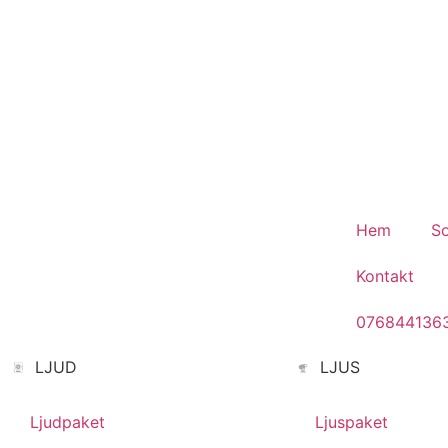
Fest.
Hem
So
Kontakt
076844136
LJUD
LJUS
Ljudpaket
Ljuspaket