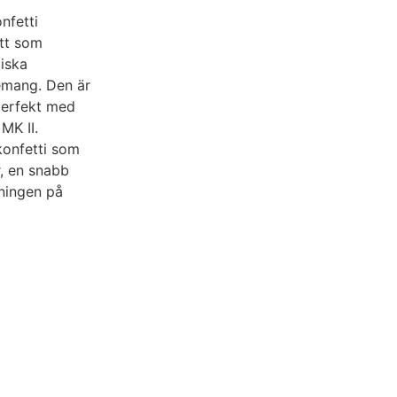
nfetti
ett som
iska
emang. Den är
 perfekt med
MK II.
onfetti som
r, en snabb
mningen på