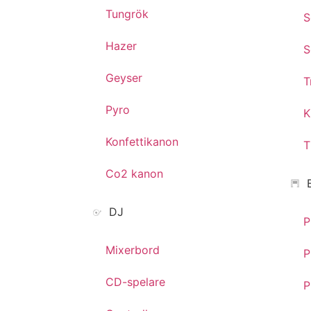
Tungrök
S
Hazer
S
Geyser
T
Pyro
K
Konfettikanon
T
Co2 kanon
DJ
P
Mixerbord
P
CD-spelare
P