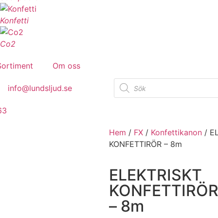
Konfetti
Co2
Sortiment
Om oss
info@lundsljud.se
63
Hem
/
FX
/
Konfettikanon
/ E
KONFETTIRÖR – 8m
ELEKTRISKT
KONFETTIRÖ
– 8m