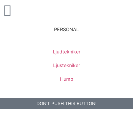
PERSONAL
Ljudtekniker
Ljustekniker
Hump
DON'T PUSH THIS BUTTON!