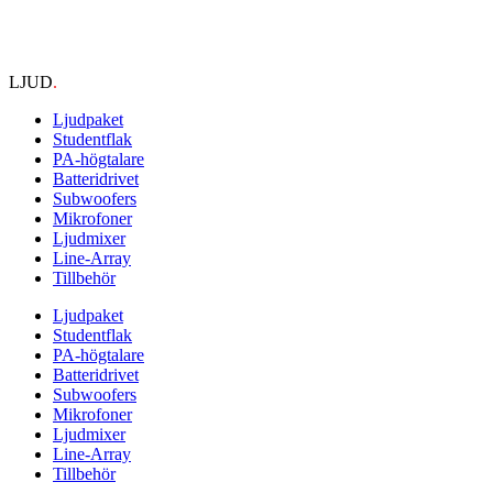
LJUD
.
Ljudpaket
Studentflak
PA-högtalare
Batteridrivet
Subwoofers
Mikrofoner
Ljudmixer
Line-Array
Tillbehör
Ljudpaket
Studentflak
PA-högtalare
Batteridrivet
Subwoofers
Mikrofoner
Ljudmixer
Line-Array
Tillbehör