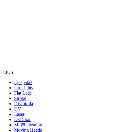
LJUS
.
Ljuspaket
Up Lights
Flat Leds
Strobe
Discokula
UV
Laser
LED bar
Miljöbelysning
Moving Heads