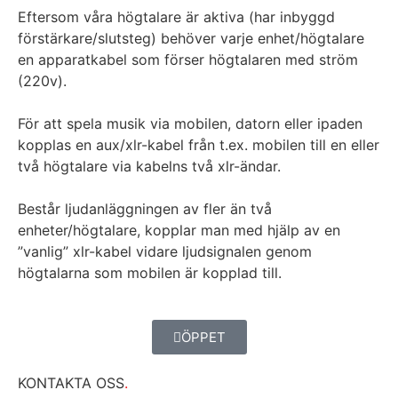
Eftersom våra högtalare är aktiva (har inbyggd
förstärkare/slutsteg) behöver varje enhet/högtalare
en apparatkabel som förser högtalaren med ström
(220v).
För att spela musik via mobilen, datorn eller ipaden
kopplas en aux/xlr-kabel från t.ex. mobilen till en eller
två högtalare via kabelns två xlr-ändar.
Består ljudanläggningen av fler än två
enheter/högtalare, kopplar man med hjälp av en
”vanlig” xlr-kabel vidare ljudsignalen genom
högtalarna som mobilen är kopplad till.
ÖPPET
KONTAKTA OSS
.