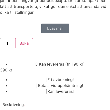
jämnt och långvarigt bubbelutsläpp. Den är kompakt och
lätt att transportera, vilket gör den enkel att använda vid
olika tillställningar.
Läs mer
Boka
Kan levereras (fr. 190 kr)
390
kr
Fri avbokning!
Betala vid upphämtning!
Kan levereras!
Beskrivning
.