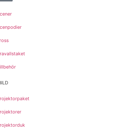
cener
cenpodier
ross
ravallstaket
illbehör
BILD
rojektorpaket
rojektorer
rojektorduk