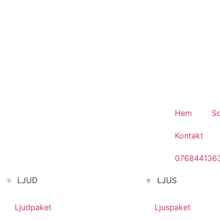
Fest.
Hem
So
Kontakt
076844136
LJUD
LJUS
Ljudpaket
Ljuspaket