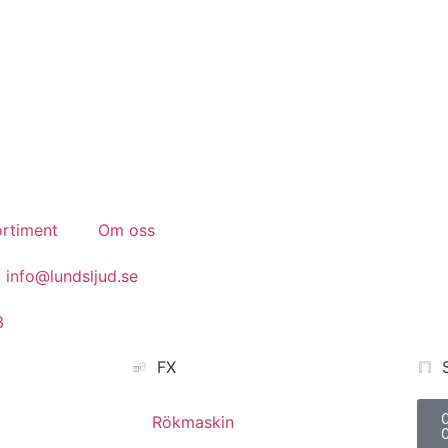
Konferens.
Event.
Bröllop.
rtiment
Om oss
info@lundsljud.se
3
FX
Rökmaskin