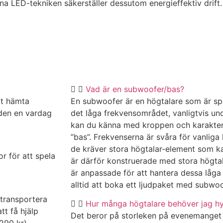
erna LED-tekniken säkerställer dessutom energieffektiv drift.
Vad är en subwoofer/bas?
tt hämta
En subwoofer är en högtalare som är spec
 den en vardag
det låga frekvensområdet, vanligtvis un
kan du känna med kroppen och karakteris
”bas”. Frekvenserna är svåra för vanliga
de kräver stora högtalar-element som k
r för att spela
är därför konstruerade med stora högta
är anpassade för att hantera dessa låg
alltid att boka ett ljudpaket med subwoofe
 transportera
Hur många högtalare behöver jag h
t få hjälp
Det beror på storleken på evenemanget 
. 290 kr).