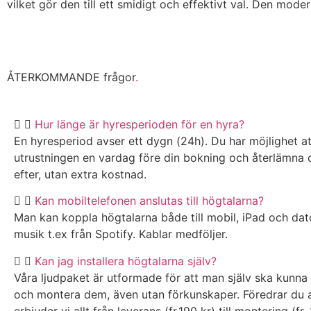
vilket gör den till ett smidigt och effektivt val. Den mod
ÅTERKOMMANDE frågor
.
Hur länge är hyresperioden för en hyra?
En hyresperiod avser ett dygn (24h). Du har möjlighet a
utrustningen en vardag före din bokning och återlämna
efter, utan extra kostnad.
Kan mobiltelefonen anslutas till högtalarna?
Man kan koppla högtalarna både till mobil, iPad och dato
musik t.ex från Spotify. Kablar medföljer.
Kan jag installera högtalarna själv?
Våra ljudpaket är utformade för att man själv ska kunna
och montera dem, även utan förkunskaper. Föredrar du at
erbjuder vi allt från leverans (fr.190 kr) till montering (fr