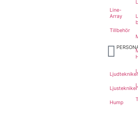
Line-
Array
Tillbehör
M
PERSON
Ljudteknike
L
Ljustekniker
T
Hump