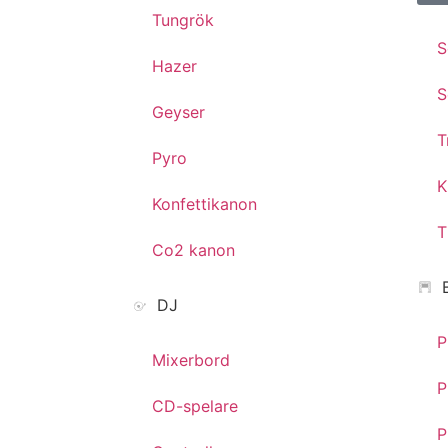
Tungrök
S
Hazer
S
Geyser
T
Pyro
K
Konfettikanon
T
Co2 kanon
DJ
P
Mixerbord
P
CD-spelare
P