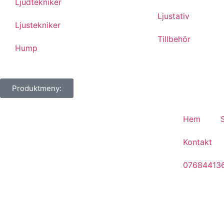
Ljudtekniker
Ljustativ
Ljustekniker
Tillbehör
Hump
Produktmeny:
Hem
Kontakt
07684413