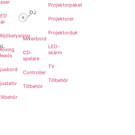
Laser
Projektorpaket
DJ
.
LED
Projektorer
bar
Projektorduk
iljöbelysning
Mixerbord
AL
.
LED-
Moving
CD-
skärm
Heads
spelare
TV
Ljusbord
r
Controller
Tillbehör
justativ
Tillbehör
illbehör