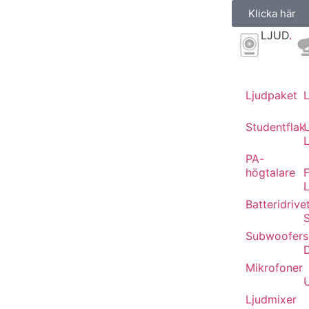
Klicka här
LJUD
.
Ljudpaket
Studentflak
L
PA-
högtalare
F
Batteridrive
Subwoofers
Mikrofoner
Ljudmixer