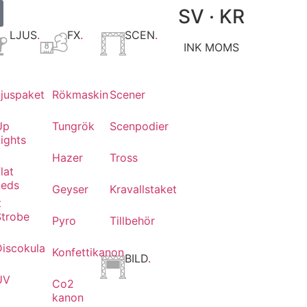
SV · KR
LJUS
.
FX
.
SCEN
.
INK MOMS
Ljuspaket
Rökmaskin
Scener
Up
Tungrök
Scenpodier
ights
Hazer
Tross
lat
Leds
Geyser
Kravallstaket
t
Strobe
Pyro
Tillbehör
Discokula
Konfettikanon
BILD
.
UV
Co2
kanon