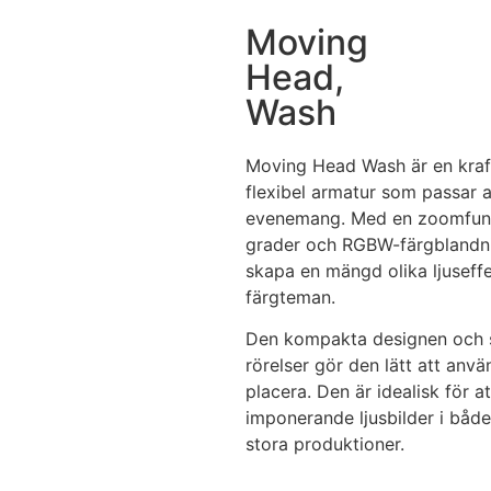
Moving
Head,
Wash
Moving Head Wash är en kraft
flexibel armatur som passar a
evenemang.
Med en zoomfunk
grader och RGBW-färgblandn
skapa en mängd olika ljuseff
färgteman.
Den kompakta designen och
rörelser gör den lätt att anv
placera.
Den är idealisk för a
imponerande ljusbilder i båd
stora produktioner.