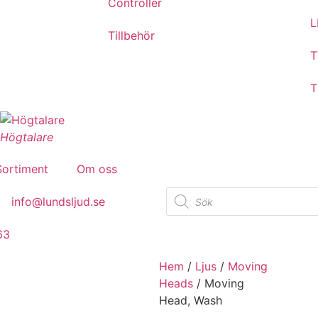
Controller
L
Tillbehör
T
T
Högtalare
Sortiment
Om oss
info@lundsljud.se
63
Hem
/
Ljus
/
Moving
Heads
/ Moving
Head, Wash