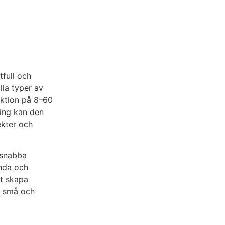
full och
lla typer av
tion på 8–60
ing kan den
ekter och
 snabba
ända och
tt skapa
e små och