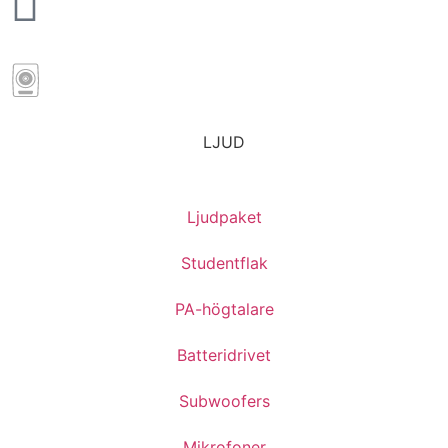
LJUD
Ljudpaket
Studentflak
PA-högtalare
Batteridrivet
Subwoofers
Mikrofoner