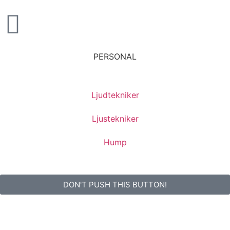
PERSONAL
Ljudtekniker
Ljustekniker
Hump
DON'T PUSH THIS BUTTON!