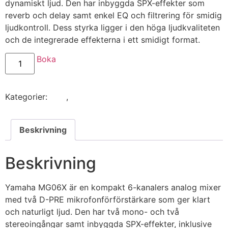
dynamiskt ljud. Den har inbyggda SPX-effekter som
Miljöbelysning
reverb och delay samt enkel EQ och filtrering för smidig
ljudkontroll. Dess styrka ligger i den höga ljudkvaliteten
Moving Heads
och de integrerade effekterna i ett smidigt format.
Ljusbord
Boka
Ljustativ
Tillbehör
Kategorier:
Ljud
,
Ljudmixer
FX
Rökmaskin
Beskrivning
Tungrök
Beskrivning
Hazer
Geyser
Yamaha MG06X är en kompakt 6-kanalers analog mixer
Pyro
med två D-PRE mikrofonförförstärkare som ger klart
och naturligt ljud. Den har två mono- och två
Konfettikanon
stereoingångar samt inbyggda SPX-effekter, inklusive