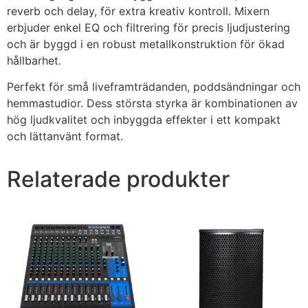
Co2 kanon
reverb och delay, för extra kreativ kontroll. Mixern
erbjuder enkel EQ och filtrering för precis ljudjustering
DJ
och är byggd i en robust metallkonstruktion för ökad
hållbarhet.
Mixerbord
Perfekt för små liveframträdanden, poddsändningar och
CD-spelare
hemmastudior. Dess största styrka är kombinationen av
hög ljudkvalitet och inbyggda effekter i ett kompakt
Controller
och lättanvänt format.
Tillbehör
Relaterade produkter
SCEN
Scener
Scenpodier
Tross
Kravallstaket