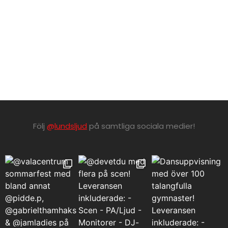
Kombo ljudpaketet
BEHRINGER MODEL S32,
STAGEBOX
1490
kr
990
kr
Boka
Boka
Följ
@
lundsljud
på samtliga sociala medier!