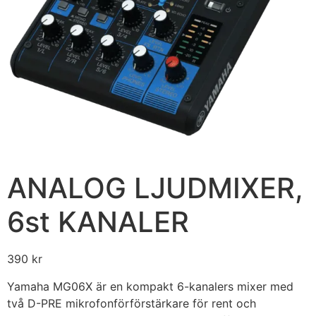
Ljudtekniker
Ljustekniker
Hump
LJUS
Ljuspaket
Up Lights
ANALOG LJUDMIXER,
Flat Leds
Strobe
6st KANALER
Discokula
390
kr
UV
Laser
Yamaha MG06X är en kompakt 6-kanalers mixer med
två D-PRE mikrofonförförstärkare för rent och
LED bar