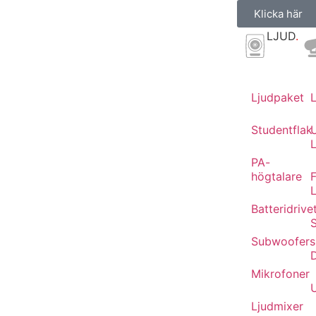
Klicka här
LJUD
.
Ljudpaket
Studentflak
L
PA-
högtalare
F
Batteridrive
Subwoofers
Mikrofoner
Ljudmixer