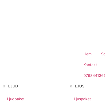
Fest.
Hem
So
Kontakt
076844136
LJUD
LJUS
Ljudpaket
Ljuspaket