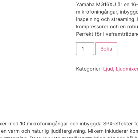
Yamaha MG16XU är en 16-
mikrofoningångar, inbyggd
inspelning och streaming. 
kompressorer och en robust
Perfekt för liveframträda
Boka
Kategorier:
Ljud
,
Ljudmixe
r med 10 mikrofoningångar och inbyggda SPX-effekter för
 en varm och naturlig ljudåtergivning. Mixern inkluderar ko