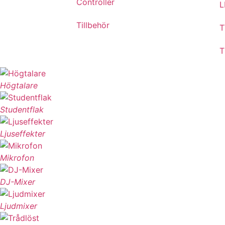
Controller
L
Tillbehör
T
T
Högtalare
Studentflak
Ljuseffekter
Mikrofon
DJ-Mixer
Ljudmixer