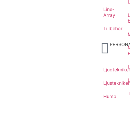
Line-
Array
Tillbehör
M
PERSON
Ljudteknike
L
Ljustekniker
T
Hump