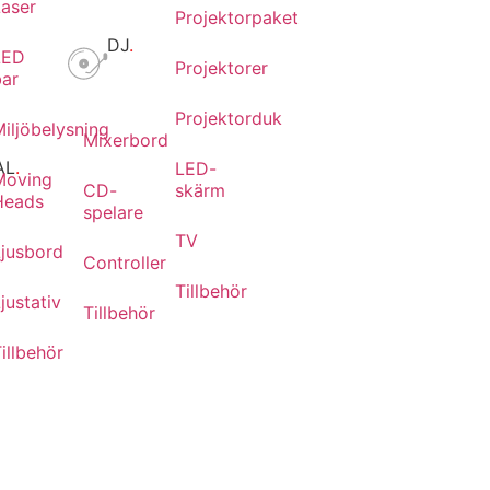
Laser
Projektorpaket
DJ
.
LED
Projektorer
bar
Projektorduk
iljöbelysning
Mixerbord
AL
.
LED-
Moving
CD-
skärm
Heads
spelare
TV
Ljusbord
r
Controller
Tillbehör
justativ
Tillbehör
illbehör