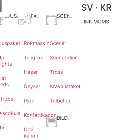
SV · KR
LJUS
.
FX
.
SCEN
.
INK MOMS
Ljuspaket
Rökmaskin
Scener
Up
Tungrök
Scenpodier
ights
Hazer
Tross
lat
Leds
Geyser
Kravallstaket
t
Strobe
Pyro
Tillbehör
Discokula
Konfettikanon
BILD
.
UV
Co2
kanon