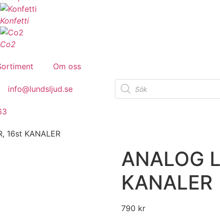
Konfetti
Co2
Sortiment
Om oss
info@lundsljud.se
63
, 16st KANALER
ANALOG L
KANALER
790
kr