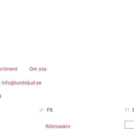
Konferens.
Event.
Bröllop.
rtiment
Om oss
info@lundsljud.se
3
FX
Rökmaskin