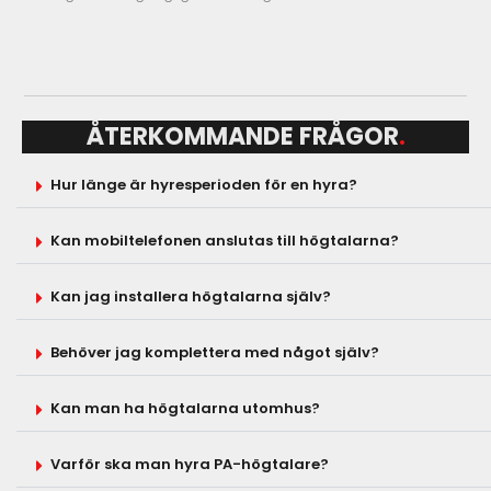
Co2 kanon
DJ
Mixerbord
ÅTERKOMMANDE FRÅGOR
.
CD-spelare
Hur länge är hyresperioden för en hyra?
Controller
Tillbehör
Kan mobiltelefonen anslutas till högtalarna?
SCEN
Kan jag installera högtalarna själv?
Behöver jag komplettera med något själv?
Scener
Kan man ha högtalarna utomhus?
Scenpodier
Tross
Varför ska man hyra PA-högtalare?
Kravallstaket