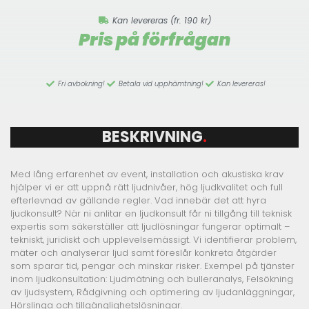
Miljöbelysning
Kan levereras (fr. 190 kr)
Pris på förfrågan
Moving Heads
Ljusbord
Ljustativ
Fri avbokning!
Betala vid upphämtning!
Kan levereras!
Tillbehör
BESKRIVNING
.
FX
Med lång erfarenhet av event, installation och akustiska krav
Rökmaskin
hjälper vi er att uppnå rätt ljudnivåer, hög ljudkvalitet och full
Tungrök
efterlevnad av gällande regler. Vad innebär det att hyra
ljudkonsult? När ni anlitar en ljudkonsult får ni tillgång till teknisk
Hazer
expertis som säkerställer att ljudlösningar fungerar optimalt –
tekniskt, juridiskt och upplevelsemässigt. Vi identifierar problem,
Geyser
mäter och analyserar ljud samt föreslår konkreta åtgärder
som sparar tid, pengar och minskar risker. Exempel på tjänster
Pyro
inom ljudkonsultation: Ljudmätning och bulleranalys, Felsökning
av ljudsystem, Rådgivning och optimering av ljudanläggningar,
Konfettikanon
Hörslinga och tillgänglighetslösningar.