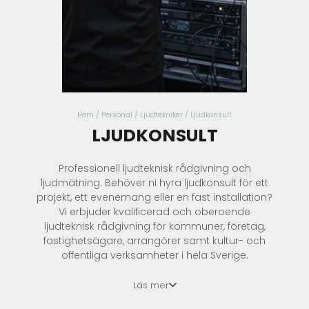
Ljudtekniker
Ljustekniker
Hump
LJUS
Hem
/
Personal
/
Ljudtekniker
/ Ljudkonsult
LJUDKONSULT
Ljuspaket
Up Lights
Professionell ljudteknisk rådgivning och
ljudmätning. Behöver ni hyra ljudkonsult för ett
Flat Leds
projekt, ett evenemang eller en fast installation?
Strobe
Vi erbjuder kvalificerad och oberoende
ljudteknisk rådgivning för kommuner, företag,
Discokula
fastighetsägare, arrangörer samt kultur- och
UV
offentliga verksamheter i hela Sverige.
Laser
Läs mer
LED bar