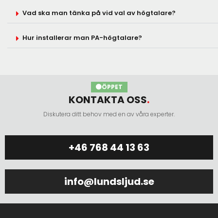
Vad ska man tänka på vid val av högtalare?
Tillbehör
Hur installerar man PA-högtalare?
BILD
Projektorpaket
Projektorer
ÖPPET
Projektorduk
KONTAKTA OSS
.
LED-skärm
Diskutera ditt behov med en av våra experter.
TV
+46 768 44 13 63
Tillbehör
info@lundsljud.se