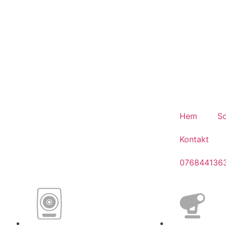
Fest.
Hem
So
Kontakt
076844136