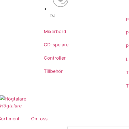
DJ
P
Mixerbord
P
CD-spelare
P
Controller
L
Tillbehör
T
T
Högtalare
Sortiment
Om oss