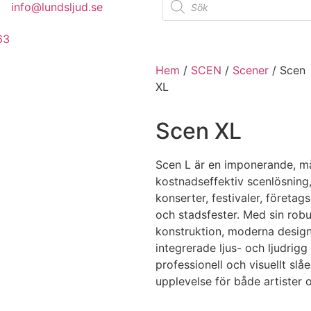
info@lundsljud.se
63
Hem
/
SCEN
/
Scener
/ Scen
XL
Scen XL
Scen L är en imponerande, m
kostnadseffektiv scenlösning,
konserter, festivaler, föret
och stadsfester. Med sin rob
konstruktion, moderna desig
integrerade ljus- och ljudrigg
professionell och visuellt slå
upplevelse för både artister 