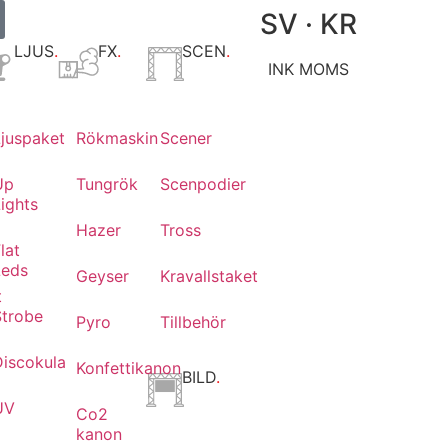
SV · KR
LJUS
.
FX
.
SCEN
.
INK MOMS
Ljuspaket
Rökmaskin
Scener
Up
Tungrök
Scenpodier
ights
Hazer
Tross
lat
Leds
Geyser
Kravallstaket
t
Strobe
Pyro
Tillbehör
Discokula
Konfettikanon
BILD
.
UV
Co2
kanon