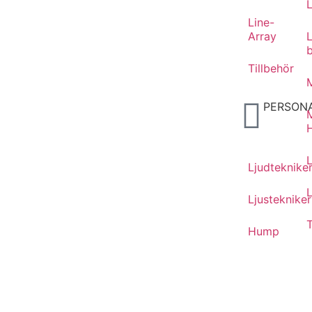
Line-
Array
Tillbehör
M
PERSON
Ljudteknike
L
Ljustekniker
T
Hump