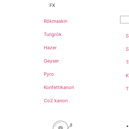
FX
Rökmaskin
Tungrök
S
Hazer
S
Geyser
T
Pyro
K
Konfettikanon
T
Co2 kanon