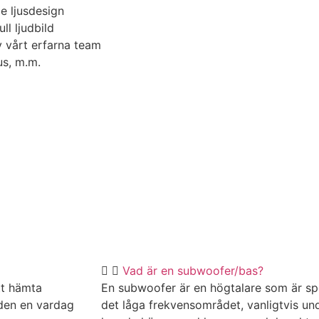
e ljusdesign
ll ljudbild
 vårt erfarna team
jus, m.m.
Vad är en subwoofer/bas?
tt hämta
En subwoofer är en högtalare som är spec
 den en vardag
det låga frekvensområdet, vanligtvis un