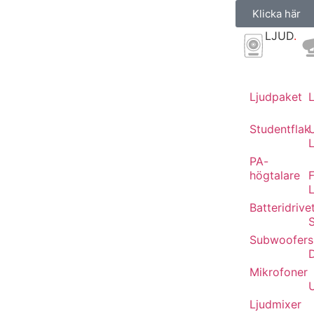
Klicka här
LJUD
.
Ljudpaket
Studentflak
L
PA-
högtalare
F
Batteridrive
Subwoofers
Mikrofoner
Ljudmixer