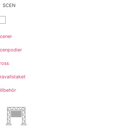
SCEN
cener
cenpodier
ross
ravallstaket
illbehör