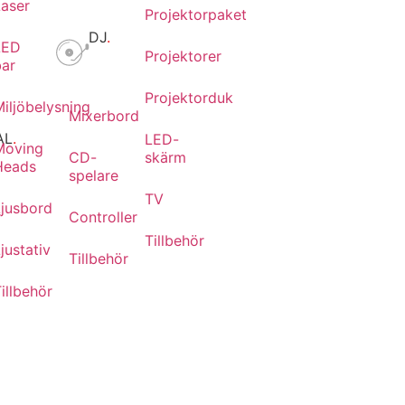
Laser
Projektorpaket
DJ
.
LED
Projektorer
bar
Projektorduk
iljöbelysning
Mixerbord
AL
.
LED-
Moving
CD-
skärm
Heads
spelare
TV
Ljusbord
r
Controller
Tillbehör
justativ
Tillbehör
illbehör