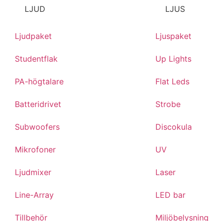
LJUD
LJUS
Ljudpaket
Ljuspaket
Studentflak
Up Lights
PA-högtalare
Flat Leds
Batteridrivet
Strobe
Subwoofers
Discokula
Mikrofoner
UV
Ljudmixer
Laser
Line-Array
LED bar
Tillbehör
Miljöbelysning