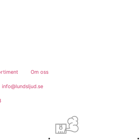
Konferens.
Event.
Bröllop.
rtiment
Om oss
info@lundsljud.se
3