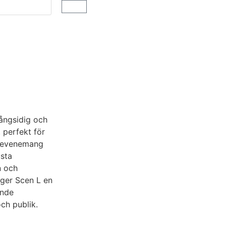
ångsidig och
 perfekt för
agsevenemang
usta
n och
 ger Scen L en
ende
och publik.