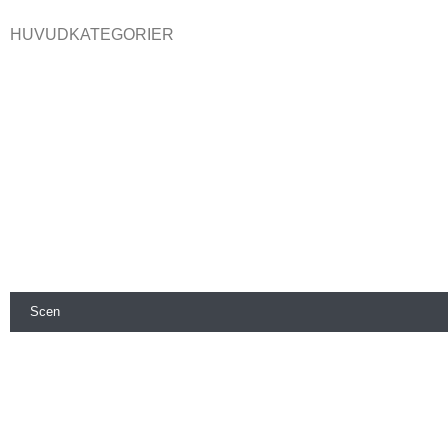
HUVUDKATEGORIER
Ljud
Ljus
Bild
FX
DJ
Scen
Personal