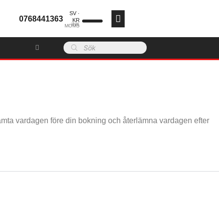
SV ·
0768441363
KR
INK
MOMS
SCE
Studentflak
N
SCEN
.
Scener
Scener
Scenpodier
Hämta vardagen före din bokning och återlämna vardagen efter
Scenpodier
Tross
Tross
Kravallstaket
Kravallstaket
Tillbehör
Tillbehör
BILD
.
BIL
D