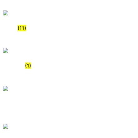
Tross
(11)
Tillbehör
(1)
Tält / FOH