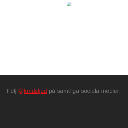
STAGEDEX BEN, 100cm
49
kr
Boka
Följ
@
lundsljud
på samtliga sociala medier!