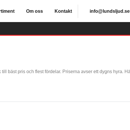
Klicka
rtiment
Om oss
Kontakt
info@lundsljud.se
här
F
Om oss
Kontakt
X
D
.
LJUS
.
FX
.
Rökmaskin
t
Ljuspaket
Rökmaskin
Tungrök
lak
Up Lights
Tungrök
Hazer
 bäst pris och flest fördelar. Priserna avser ett dygns hyra. 
lare
Flat Leds
Hazer
Geyser
ivet
Strobe
Geyser
Pyro
ers
Discokula
Pyro
Konfettikanon
er
UV
Konfettikanon
Co2 kanon
r
Laser
Co2 kanon
D
ay
LED bar