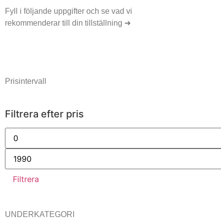
Tillbehör
Fyll i följande uppgifter och se vad vi
Moving Heads
Personal
rekommenderar till din tillställning ➜
Ljusbord
PER
Ljustativ
Ljudtekniker
KONTAKTA OSS
Tillbehör
Ljudtekn
Ljustekniker
Prisintervall
Ljustekn
Hump
Hump
Filtrera efter pris
Fe
Filtrera
UNDERKATEGORI