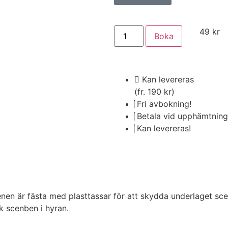
49
kr
Boka
Kan levereras
(fr. 190 kr)
Fri avbokning!
Betala vid upphämtning
Kan levereras!
 är fästa med plasttassar för att skydda underlaget scene
k scenben i hyran.