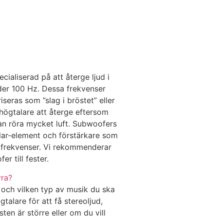
ialiserad på att återge ljud i
der 100 Hz. Dessa frekvenser
eras som ”slag i bröstet” eller
 högtalare att återge eftersom
an röra mycket luft. Subwoofers
lar-element och förstärkare som
a frekvenser. Vi rekommenderar
r till fester.
yra?
och vilken typ av musik du ska
talare för att få stereoljud,
en är större eller om du vill