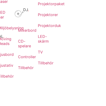
Laser
Projektorpaket
DJ
.
LED
Projektorer
bar
Projektorduk
iljöbelysning
Mixerbord
AL
.
LED-
Moving
CD-
skärm
Heads
spelare
TV
Ljusbord
r
Controller
Tillbehör
justativ
Tillbehör
illbehör