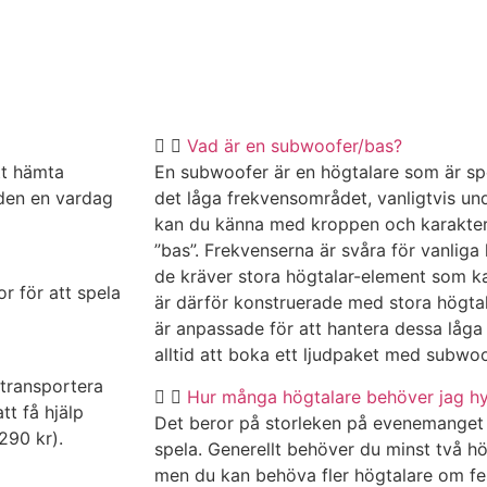
Vad är en subwoofer/bas?
tt hämta
En subwoofer är en högtalare som är spec
 den en vardag
det låga frekvensområdet, vanligtvis un
kan du känna med kroppen och karakteris
”bas”. Frekvenserna är svåra för vanliga
de kräver stora högtalar-element som k
r för att spela
är därför konstruerade med stora högta
är anpassade för att hantera dessa låg
alltid att boka ett ljudpaket med subwoofe
 transportera
Hur många högtalare behöver jag h
t få hjälp
Det beror på storleken på evenemanget 
. 290 kr).
spela. Generellt behöver du minst två hög
men du kan behöva fler högtalare om fest