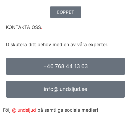
ÖPPET
KONTAKTA OSS
.
Diskutera ditt behov med en av våra experter.
+46 768 44 13 63
info@lundsljud.se
Följ
@
lundsljud
på samtliga sociala medier!